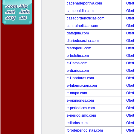
cadenadeportiva.com
Ofer
campoaldia.com
Ofer
cazadordenoticias.com
Ofer
centralnoticias.com
Ofer
dataguia.com
Ofer
diariodecocina.com
Ofer
diarioperu.com
Ofer
e-boletin.com
Ofer
e-Datos.com
Ofer
e-diarios.com
Ofer
e-Honduras.com
Ofer
e-Informacion.com
Ofer
e-mapa.com
Ofer
e-opiniones.com
Ofer
e-periodicos.com
Ofer
e-periodismo.com
Ofer
ediarios.com
Ofer
forodeperiodistas.com
Ofer