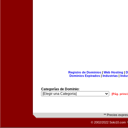
Registro de Dominios
|
Web Hosting
|
D
Dominios Expirados
|
Industrias
|
Indu
Categorías de Dominio:
[Pág. princi
** Precios expre
© 2002/2022 Solo10.com