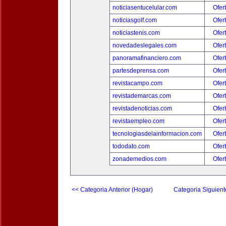
noticiasentucelular.com
Ofer
noticiasgolf.com
Ofer
noticiastenis.com
Ofer
novedadeslegales.com
Ofer
panoramafinanciero.com
Ofer
partesdeprensa.com
Ofer
revistacampo.com
Ofer
revistademarcas.com
Ofer
revistadenoticias.com
Ofer
revistaempleo.com
Ofer
tecnologiasdelainformacion.com
Ofer
tododato.com
Ofer
zonademedios.com
Ofer
<< Categoria Anterior (Hogar)
Categoria Siguient