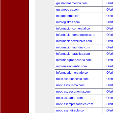
guialatinoamerica.com
Ofer
guianoticias.com
Ofer
infogobierno.com
Ofer
inforegistros.com
Ofer
informacioncomercial.com
Ofer
informaciondenegocios.com
Ofer
informacionexclusiva.com
Ofer
informacionmundial.com
Ofer
informacionpractica.com
Ofer
informeagropecuario.com
Ofer
informeambiental.com
Ofer
informesdemercado.com
Ofer
noticiasbaloncesto.com
Ofer
noticiasciclismo.com
Ofer
noticiasdeeconomia.com
Ofer
noticiasdiarias.com
Ofer
noticiasempresariales.com
Ofer
noticiasendirecto.com
Ofer