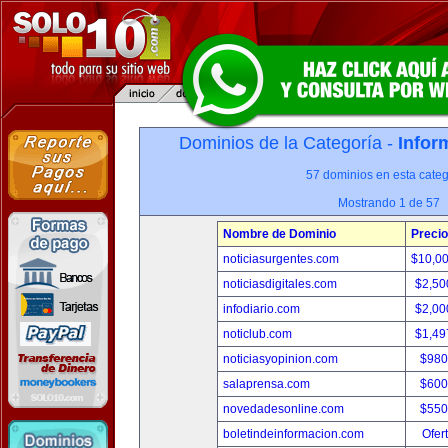
Dominios de la Categoría -
Infor
57 dominios en esta categ
Mostrando 1 de 57
Nombre de Dominio
Precio
noticiasurgentes.com
$10,0
noticiasdigitales.com
$2,50
infodiario.com
$2,00
noticlub.com
$1,49
noticiasyopinion.com
$980
salaprensa.com
$600
novedadesonline.com
$550
boletindeinformacion.com
Ofer