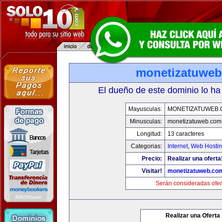
monetizatuwe
El dueño de este dominio lo ha
Mayusculas:
MONETIZATUWEB
Minusculas:
monetizatuweb.com
Longitud:
13 caracteres
Categorias:
Internet
,
Web Hostin
Precio:
Realizar una oferta
Visitar!
monetizatuweb.co
Serán consideradas ofer
Realizar una Oferta