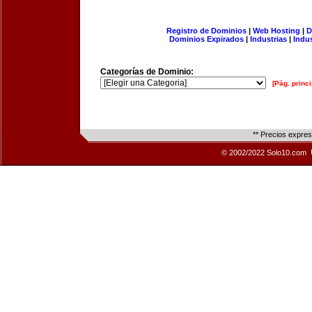
Registro de Dominios
|
Web Hosting
|
D
Dominios Expirados
|
Industrias
|
Indu
Categorías de Dominio:
[Pág. princi
** Precios expre
© 2002/2022 Solo10.com